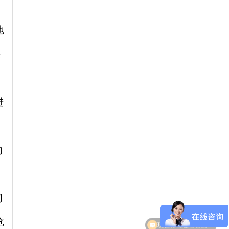
地
快
进
。
的
同
览