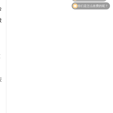
现在有优惠活动么？
会
被
交
庆
、