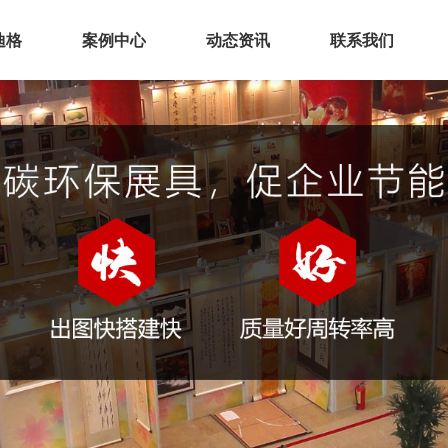
迪格
案例中心
动态资讯
联系我们
业介绍
展厅空间
化理念
展会展台
誉资质
会议活动
厂实景
环保展具
务范围
文化建设