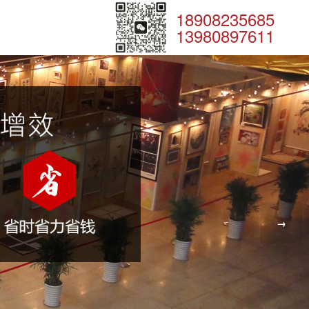
18908235685
13980897611
→