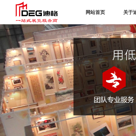
网站首页
关于
企
文
荣
工
服
←