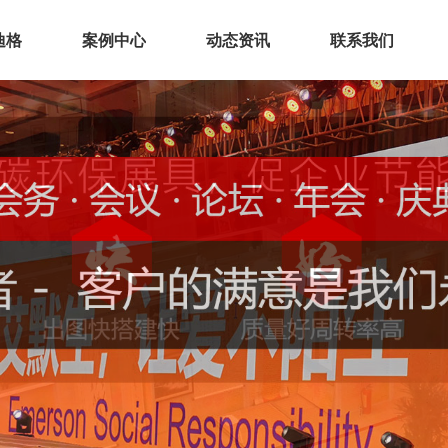
迪格
案例中心
动态资讯
联系我们
业介绍
展厅空间
化理念
展会展台
誉资质
会议活动
厂实景
环保展具
务范围
文化建设