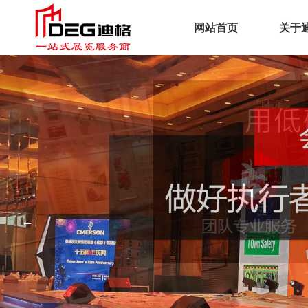
网站首页
关于
企
文
荣
工
服
←