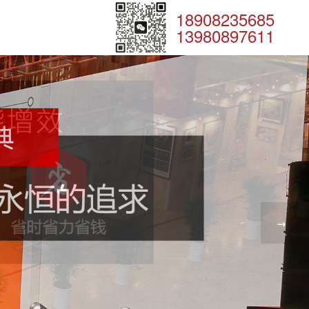
18908235685
13980897611
→