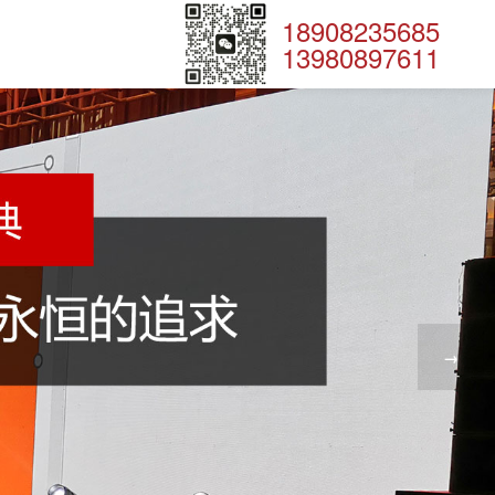
18908235685
13980897611
→