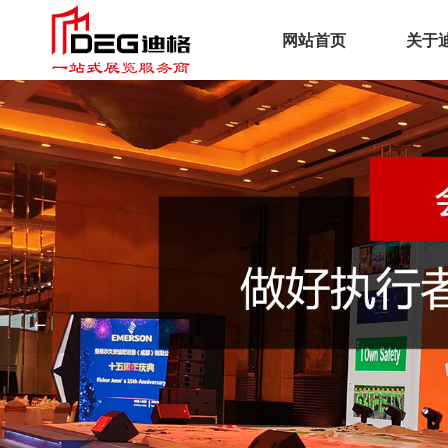
网站首页
关于
企
文
荣
工
服
←