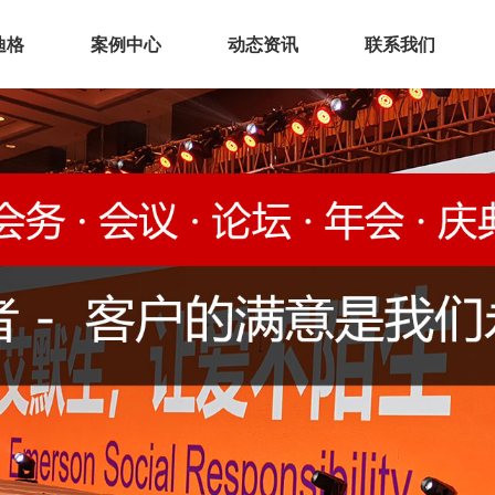
迪格
案例中心
动态资讯
联系我们
业介绍
展厅空间
化理念
展会展台
誉资质
会议活动
厂实景
环保展具
务范围
文化建设