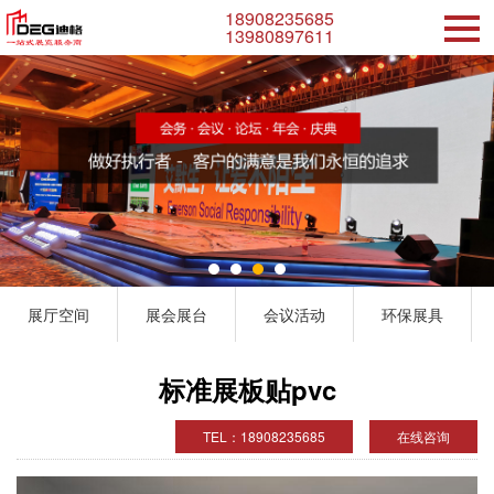
18908235685
13980897611
展厅空间
展会展台
会议活动
环保展具
标准展板贴pvc
TEL：18908235685
在线咨询