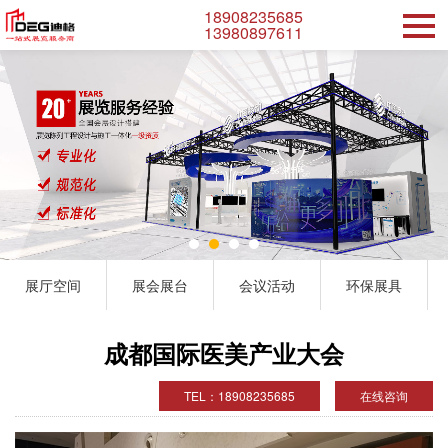
18908235685
13980897611
展厅空间
展会展台
会议活动
环保展具
成都国际医美产业大会
TEL：18908235685
在线咨询